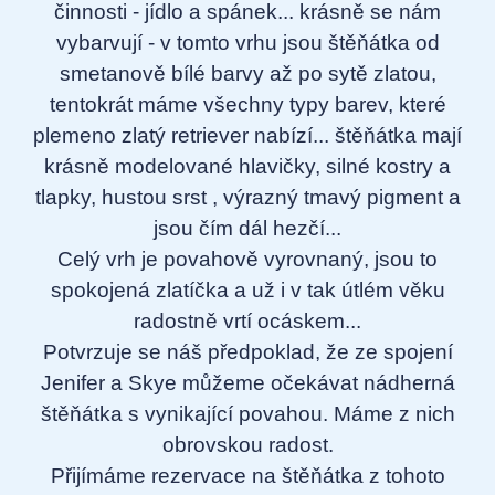
činnosti - jídlo a spánek... krásně se nám
vybarvují - v tomto vrhu jsou štěňátka od
smetanově bílé barvy až po sytě zlatou,
tentokrát máme všechny typy barev, které
plemeno zlatý retriever nabízí... štěňátka mají
krásně modelované hlavičky, silné kostry a
tlapky, hustou srst , výrazný tmavý pigment a
jsou čím dál hezčí...
Celý vrh je povahově vyrovnaný, jsou to
spokojená zlatíčka a už i v tak útlém věku
radostně vrtí ocáskem...
Potvrzuje se náš předpoklad, že ze spojení
Jenifer a Skye můžeme očekávat nádherná
štěňátka s vynikající povahou. Máme z nich
obrovskou radost.
Přijímáme rezervace na štěňátka z tohoto