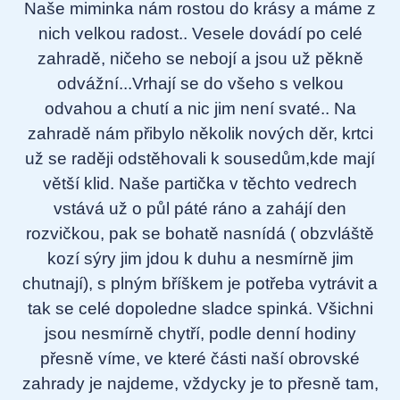
Naše miminka nám rostou do krásy a máme z
nich velkou radost.. Vesele dovádí po celé
zahradě, ničeho se nebojí a jsou už pěkně
odvážní...Vrhají se do všeho s velkou
odvahou a chutí a nic jim není svaté.. Na
zahradě nám přibylo několik nových děr, krtci
už se raději odstěhovali k sousedům,kde mají
větší klid. Naše partička v těchto vedrech
vstává už o půl páté ráno a zahájí den
rozvičkou, pak se bohatě nasnídá ( obzvláště
kozí sýry jim jdou k duhu a nesmírně jim
chutnají), s plným bříškem je potřeba vytrávit a
tak se celé dopoledne sladce spinká. Všichni
jsou nesmírně chytří, podle denní hodiny
přesně víme, ve které části naší obrovské
zahrady je najdeme, vždycky je to přesně tam,