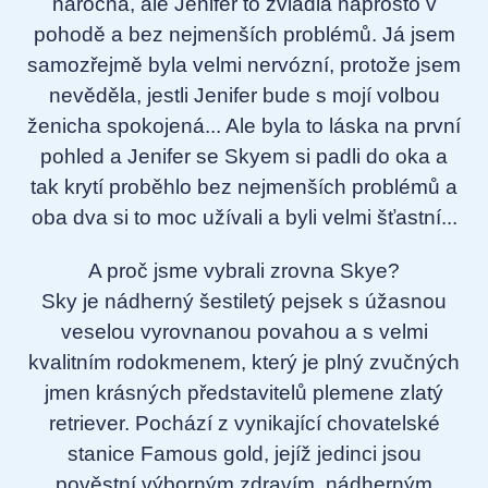
náročná, ale Jenifer to zvládla naprosto v
pohodě a bez nejmenších problémů. Já jsem
samozřejmě byla velmi nervózní, protože jsem
nevěděla, jestli Jenifer bude s mojí volbou
ženicha spokojená... Ale byla to láska na první
pohled a Jenifer se Skyem si padli do oka a
tak krytí proběhlo bez nejmenších problémů a
oba dva si to moc užívali a byli velmi šťastní...
A proč jsme vybrali zrovna Skye?
Sky je nádherný šestiletý pejsek s úžasnou
veselou vyrovnanou povahou a s velmi
kvalitním rodokmenem, který je plný zvučných
jmen krásných představitelů plemene zlatý
retriever. Pochází z vynikající chovatelské
stanice Famous gold, jejíž jedinci jsou
pověstní výborným zdravím, nádherným