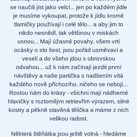
se naučili jíst jako velcí... jen po každém jídle
je musíme vykoupat, protože k jídlu kromě
tlamičky používají i celé tělo... a aby jim to
nikdo nesnědl, tak většinou v miskách
usnou... Mají úžasné povahy, všem vrtí
ocásky o sto šest, jsou pořád usměvaví a
veselí a do všeho jdou s obrovskou
odvahou... už k nám začínají jezdit první
návštěvy a naše partička s nadšením vítá
každého nově příchozího, ničeho se nebojí...
Rostou nám do krásy - všichni mají nádherné
hlavičky s roztomilým retrievřím výrazem, silné
kostry a pěkně stavěná tělíčka a máme z nich
velikou radost.
Některá štěňátka jsou ještě volná - hledáme