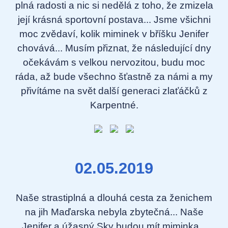
plná radosti a nic si nedělá z toho, že zmizela
její krásná sportovní postava... Jsme všichni
moc zvědaví, kolik miminek v bříšku Jenifer
chovává... Musím přiznat, že následující dny
očekávám s velkou nervozitou, budu moc
ráda, až bude všechno šťastně za námi a my
přivítáme na svět další generaci zlaťáčků z
Karpentné.
02.05.2019
Naše strastiplná a dlouhá cesta za ženichem
na jih Maďarska nebyla zbytečná... Naše
Jenifer a úžasný Sky budou mít miminka...