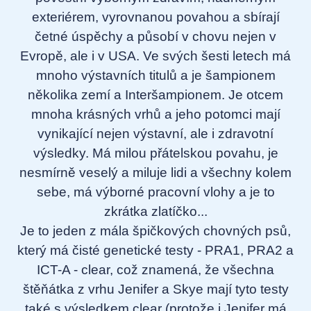
exteriérem, vyrovnanou povahou a sbírají
četné úspěchy a působí v chovu nejen v
Evropě, ale i v USA. Ve svých šesti letech má
mnoho výstavních titulů a je šampionem
několika zemí a Interšampionem. Je otcem
mnoha krásných vrhů a jeho potomci mají
vynikající nejen výstavní, ale i zdravotní
výsledky. Má milou přátelskou povahu, je
nesmírně veselý a miluje lidi a všechny kolem
sebe, má výborné pracovní vlohy a je to
zkrátka zlatíčko...
Je to jeden z mála špičkových chovných psů,
který má čisté genetické testy - PRA1, PRA2 a
ICT-A - clear, což znamená, že všechna
štěňátka z vrhu Jenifer a Skye mají tyto testy
také s výsledkem clear (protože i Jenifer má