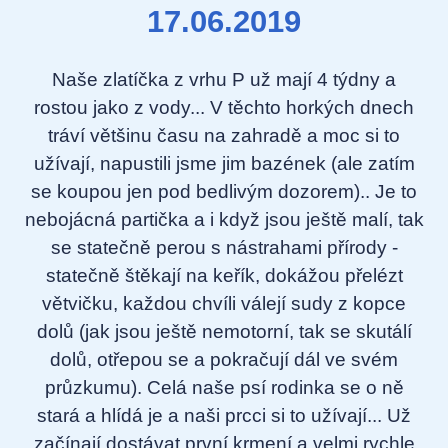
17.06.2019
Naše zlatíčka z vrhu P už mají 4 týdny a
rostou jako z vody... V těchto horkých dnech
tráví většinu času na zahradě a moc si to
užívají, napustili jsme jim bazének (ale zatím
se koupou jen pod bedlivým dozorem).. Je to
nebojácná partička a i když jsou ještě malí, tak
se statečně perou s nástrahami přírody -
statečně štěkají na keřík, dokážou přelézt
větvičku, každou chvíli válejí sudy z kopce
dolů (jak jsou ještě nemotorní, tak se skutálí
dolů, otřepou se a pokračují dál ve svém
průzkumu). Celá naše psí rodinka se o ně
stará a hlídá je a naši prcci si to užívají... Už
začínají dostávat první krmení a velmi rychle