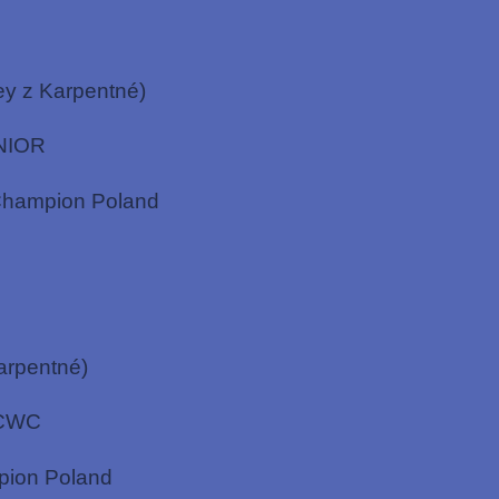
ey z Karpentné)
UNIOR
 Champion Poland
Karpentné)
, CWC
mpion Poland