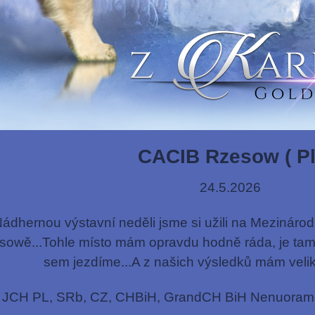
CACIB Rzesow ( Pl
24.5.2026
ádhernou výstavní neděli jsme si užili na Mezináro
sowě...Tohle místo mám opravdu hodně ráda, je tam
sem jezdíme...A z našich výsledků mám velik
JCH PL, SRb, CZ, CHBiH, GrandCH BiH Nenuoramos