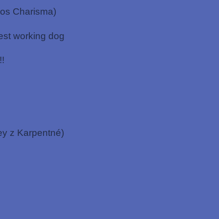
os Charisma)
est working dog
!
ey z Karpentné)