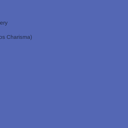
ery
os Charisma)