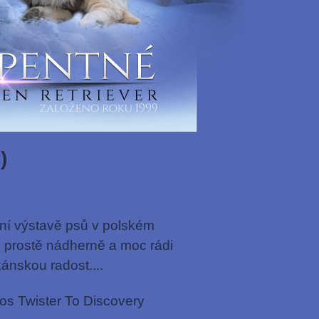
)
dní výstavě psů v polském
 prostě nádherně a moc rádi
ánskou radost....
 Twister To Discovery