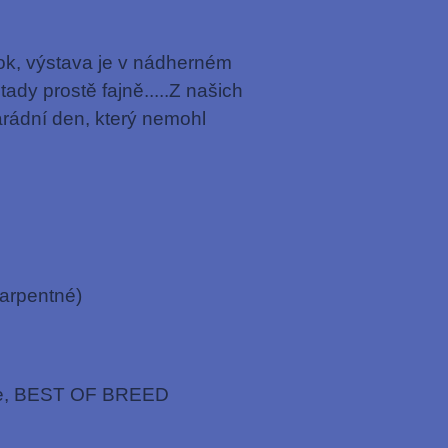
ok, výstava je v nádherném
ady prostě fajně.....Z našich
rádní den, který nemohl
Karpentné)
ale, BEST OF BREED