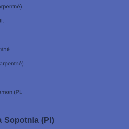
arpentné)
I.
ntné
Karpentné)
lamon (PL
 Sopotnia (Pl)