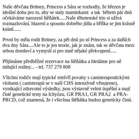
Naše děvčata Britney, Princess a Sára se rozhodly, že březen je
ideální doba pro to, aby se staly maminkami a tak během pár dnů
očekáváme narození štěňátek.....Naše těhotenské trio si užívá
rozmazlování, hlazení a spoustu dobrého jídla a bříška se jim krásně
kulatí......
První by měla rodit Britney, za pět dnů po ní Princess a za dalších
dva dny Sára....Ale to je jen teorie, jak je znám, tak se děvčata mezi
sebou domluví a vymyslí si pro mně nějaké překvapení.....
Přijímáme předběžné rezervace na štěňátka a hledáme pro ně
milující rodiny... - tel. 737 279 808
Všichni rodiče mají typické retrívří povahy s canisterapeutickými
vlohami ( canisterapii se v naší CHS intenzívně věnujeme),
vynikající zdravotní výsledky, jsou výstavně velmi úspěšní a mají
čisté genetické testy na Ichyózu, GR PRA1, GR PRA2 a PRA-
PRCD, což znamená, že i všechna štěňátka budou geneticky čistá.