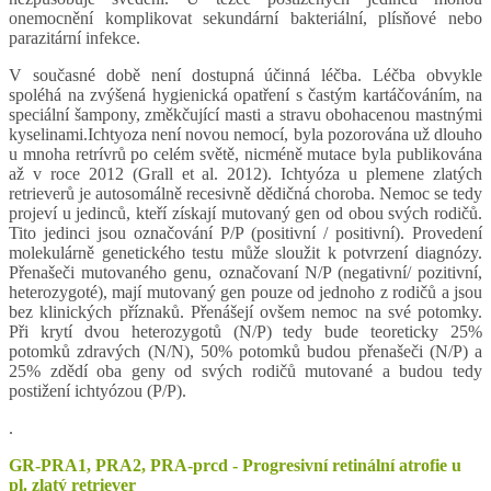
onemocnění komplikovat sekundární bakteriální, plísňové nebo
parazitární infekce.
V současné době není dostupná účinná léčba. Léčba obvykle
spoléhá na zvýšená hygienická opatření s častým kartáčováním, na
speciální šampony, změkčující masti a stravu obohacenou mastnými
kyselinami.Ichtyoza není novou nemocí, byla pozorována už dlouho
u mnoha retrívrů po celém světě, nicméně mutace byla publikována
až v roce 2012 (Grall et al. 2012). Ichtyóza u plemene zlatých
retrieverů je autosomálně recesivně dědičná choroba. Nemoc se tedy
projeví u jedinců, kteří získají mutovaný gen od obou svých rodičů.
Tito jedinci jsou označování P/P (positivní / positivní). Provedení
molekulárně genetického testu může sloužit k potvrzení diagnózy.
Přenašeči mutovaného genu, označovaní N/P (negativní/ pozitivní,
heterozygoté), mají mutovaný gen pouze od jednoho z rodičů a jsou
bez klinických příznaků. Přenášejí ovšem nemoc na své potomky.
Při krytí dvou heterozygotů (N/P) tedy bude teoreticky 25%
potomků zdravých (N/N), 50% potomků budou přenašeči (N/P) a
25% zdědí oba geny od svých rodičů mutované a budou tedy
postižení ichtyózou (P/P).
.
GR-PRA1, PRA2, PRA-prcd - Progresivní retinální atrofie u
pl. zlatý retriever