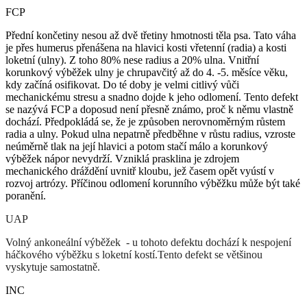
FCP
Přední končetiny nesou až dvě třetiny hmotnosti těla psa. Tato váha
je přes humerus přenášena na hlavici kosti vřetenní (radia) a kosti
loketní (ulny). Z toho 80% nese radius a 20% ulna. Vnitřní
korunkový výběžek ulny je chrupavčitý až do 4. -5. měsíce věku,
kdy začíná osifikovat. Do té doby je velmi citlivý vůči
mechanickému stresu a snadno dojde k jeho odlomení. Tento defekt
se nazývá FCP a doposud není přesně známo, proč k němu vlastně
dochází. Předpokládá se, že je způsoben nerovnoměrným růstem
radia a ulny. Pokud ulna nepatrně předběhne v růstu radius, vzroste
neúměrně tlak na její hlavici a potom stačí málo a korunkový
výběžek nápor nevydrží. Vzniklá prasklina je zdrojem
mechanického dráždění uvnitř kloubu, jež časem opět vyústí v
rozvoj artrózy. Příčinou odlomení korunního výběžku může být také
poranění.
UAP
Volný ankoneální výběžek - u tohoto defektu dochází k nespojení
háčkového výběžku s loketní kostí.Tento defekt se většinou
vyskytuje samostatně.
INC