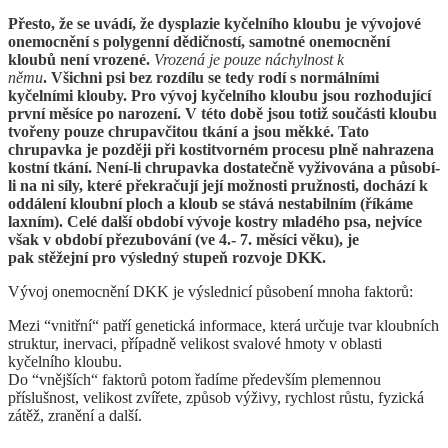
Přesto, že se uvádí, že dysplazie kyčelního kloubu je vývojové
onemocnění s polygenní dědičností, samotné onemocnění
kloubů není vrozené.
Vrozená je pouze náchylnost k
němu
. Všichni psi bez rozdílu se tedy rodí s normálními
kyčelními klouby. Pro vývoj kyčelního kloubu jsou rozhodující
první měsíce po narození. V této době jsou totiž součásti kloubu
tvořeny pouze chrupavčitou tkání a jsou měkké. Tato
chrupavka je později při kostitvorném procesu plně nahrazena
kostní tkání. Není-li chrupavka dostatečně vyživována a působí-
li na ni síly, které překračují její možnosti pružnosti, dochází k
oddálení kloubní ploch a kloub se stává nestabilním (říkáme
laxním). Celé další období vývoje kostry mladého psa, nejvíce
však v období přezubování (ve 4.- 7. měsíci věku), je
pak stěžejní pro výsledný stupeň rozvoje DKK.
Vývoj onemocnění DKK je výslednicí působení mnoha faktorů:
Mezi “vnitřní“ patří genetická informace, která určuje tvar kloubních
struktur, inervaci, případně velikost svalové hmoty v oblasti
kyčelního kloubu.
Do “vnějších“ faktorů potom řadíme především plemennou
příslušnost, velikost zvířete, způsob výživy, rychlost růstu, fyzická
zátěž, zranění a další.