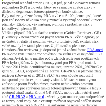
Progresivní retinální atrofie (PRA) u psů, je psí ekvivalent retinitis
pigmentosa (RP) u člověka, který se vyznačuje ztrátou zraku v
důsledku degenerace fotoreceptorových buněk sítnice.
Byly nalezeny různé formy PRA u více než 100 plemen psů, které
jsou způsobeny několika druhy mutací a vykazují podobné klinické
příznaky. Etiologie, věk nástupu, rychlost a průběh se však u
jednotlivých plemen liší.
Většina případů PRA u zlatého retrievera (Golden Retriever - GR)
je klinicky k nerozeznání od jiných forem PRA. Věk diagnózy je
nejčastěji v relativně pozdním věku (přibližně 6 let), existují však
velké rozdíly i v rámci plemene. U příbuzného plemene,
labradorského retrievera, je doposud jediná známá forma
PRA-prcd
.
PRA-prcd byla uznána zodpovědnou za ztrátu zraku nejméně u 22
plemen. Avšak jen u malého počtu zlatých retrieverů postižených
PRA bylo zjištěno, že jsou homozygotní pro PRA-prcd mutaci.
V roce 2011 byla identifikována mutace, inzerce 2601_2602insC v
genu SLC4A3, zodpovědná za formu GR-PRA1 u plemene zlatý
retriever (Downs et al, 2011). SLC4A3 gen kóduje rozpustný
transportní protein exprimovaný v sítnici. Mutace v tomto genu
způsobuje posun čtecího rámce, tvorbu nefunkčního proteinu
nezbytného pro správnou funkci fotoreceptorových buněk a tedy k
postupné ztrátě zraku.Kromě GR-PRA1, mohou zlatí retrívři nést
také
GR-PRA2
a
PRA-prcd
- všechny tyto mutace jsou zodpovědné
za rozvoj oční vady. Stále existuje možnost objevení dalších dosud
neznámých mutací.GR-PRA1 je autosomálně recesivně dědičná