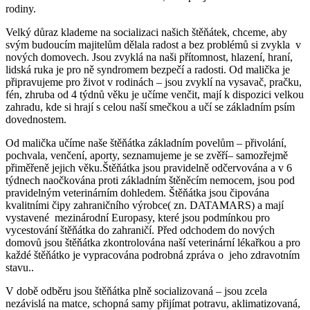
rodiny.
Velký důraz klademe na socializaci našich štěňátek, chceme, aby
svým budoucím majitelům dělala radost a bez problémů si zvykla v
nových domovech. Jsou zvyklá na naši přítomnost, hlazení, hraní,
lidská ruka je pro ně syndromem bezpečí a radosti. Od malička je
připravujeme pro život v rodinách – jsou zvyklí na vysavač, pračku,
fén, zhruba od 4 týdnů věku je učíme venčit, mají k dispozici velkou
zahradu, kde si hrají s celou naší smečkou a učí se základním psím
dovednostem.
Od malička učíme naše štěňátka základním povelům – přivolání,
pochvala, venčení, aporty, seznamujeme je se zvěří– samozřejmě
přiměřeně jejich věku.Štěňátka jsou pravidelně odčervována a v 6
týdnech naočkována proti základním štěněcím nemocem, jsou pod
pravidelným veterinárním dohledem. Štěňátka jsou čipována
kvalitními čipy zahraničního výrobce( zn. DATAMARS) a mají
vystavené mezinárodní Europasy, které jsou podmínkou pro
vycestování štěňátka do zahraničí. Před odchodem do nových
domovů jsou štěňátka zkontrolována naší veterinární lékařkou a pro
každé štěňátko je vypracována podrobná zpráva o jeho zdravotním
stavu..
V době odběru jsou štěňátka plně socializovaná – jsou zcela
nezávislá na matce, schopná samy přijímat potravu, aklimatizovaná,