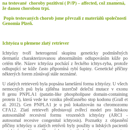
na testované choroby pozitivní ( P//P) – affected, což znamená,
že danou chorobou trpí.
Popis testovaných chorob jsme převzali z materiálů společnosti
Genomia Plzeň.
Ichtyóza u plemene zlatý retriever
Ichtyózy tvoří heterogenní skupinu geneticky podmíněných
dermatóz charakterizovanou abnormálním odlupováním kůže po
celém těle. Název ichtyóza pochází z řeckého ichtys-ryba, protože
odlupující se kůže často připomíná rybí šupiny. Genetické příčiny
některých forem zůstávají stále neznámé.
U zlatých retrieverů byla popsána lamelární forma ichtyózy. U všech
nemocných psů byla zjištěna inzerčně deleční mutace v exonu
8 genu PNPLA1 (patatin-like phospholipase domain-containing
protein 1), která vede ke vzniku předčasného stop kodonu (Grall et
al. 2012). Gen PNPLA1 je u psů lokalizován na chromozomu
CFA12. Zlatí retrieveři představují zvířecí model pro lidskou
autosomálně recesivní formu vrozenéch ichtyózy (ARCI -
autosomal recesive congenital ichtyosis). Poznatky z objasnění
příčiny ichtyózy u zlatých retrívrů byly použity u lidských pacientů