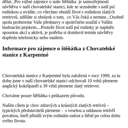
dělat...Pro vážné zájemce o naše štěňátka je samozřejmostí
návštěva v naší chovatelské stanici, kde se seznámíte s naší psí
rodinkou a uvidíte, co všechno obnáší život s rodinkou zlatých
retrievrů, uděláte si obrázek o tom, co Vás čeká a nemine...Osobně
spolu probereme Vaše představy o společném soužití s Vaším
budoucím pejskem....Protože život naší psí rodinky je naplněn
spoustou akcí a aktivit, je potřeba si domluvit termín návštěvy
dopředu telefonicky nebo mailem.
Informace pro zájemce o štěňátka z Chovatelské
stanice z Karpentné
Chovatelská stanice z Karpentné byla založená v roce 1999, za tu
dobu jsme v naší chovatelské stanici odchovali 10 vrhů plemene
anglický kokršpaněl a 39 vrhů plemene zlatý retriever.
Chováme pouze štěňátka s průkazem původu.
Naším cílem je chov zdravých a krásných zlatých retrívrů –
typických představitelů plemene - s veselou a oddanou retrívří
povahou, kteří přináší svým rodinám radost a štěstí po celou dobu
svého života.