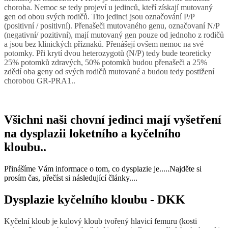
choroba. Nemoc se tedy projeví u jedinců, kteří získají mutovaný
gen od obou svých rodičů. Tito jedinci jsou označování P/P
(positivní / positivní). Přenašeči mutovaného genu, označovaní N/P
(negativní/ pozitivní), mají mutovaný gen pouze od jednoho z rodičů
a jsou bez klinických příznaků. Přenášejí ovšem nemoc na své
potomky. Při krytí dvou heterozygotů (N/P) tedy bude teoreticky
25% potomků zdravých, 50% potomků budou přenašeči a 25%
zdědí oba geny od svých rodičů mutované a budou tedy postižení
chorobou GR-PRA1..
Všichni naši chovní jedinci mají vyšetření
na dysplazii loketního a kyčelního
kloubu..
Přinášíme Vám informace o tom, co dysplazie je.....Najděte si
prosím čas, přečíst si následující články....
Dysplazie kyčelního kloubu - DKK
Kyčelní kloub je kulový kloub tvořený hlavicí femuru (kosti