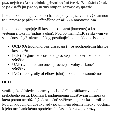
psa, nejvíce však v období přezubování (ve 4.- 7. měsíci věku),
je pak stěžejní pro výsledný stupeň rozvoje dysplazie.
Loketní kloub hraje v biomechanice pohybu psa velmi významnou
roli, protože je přes něj přenášeno až až 66% hmotnosti psa.
Loketní kloub spojuje tři kosti – kost pažní (humerus) a kost
vřetenní a loketní (radius a ulna). Pod pojmem DLK se skrývají ve
skutečnosti čtyři různé defekty, postihující loketní kloub. Jsou to
OCD (Osteochondrosis dissecans) – osteochondróza hlavice
kosti pažní
FCP (Fragmented coronoid process) – oddělení koronoidního
výběžku
UAP (Ununited anconeal process) - volný ankoneální
výběžek
INC (Incongruity of elbow joint) – kloubní nesouměrnost
OCD
vzniká jako důsledek poruchy enchondrální osifikace v době
překotného růstu. Dochází k nadměrnému ztlušťování chrupavky,
která potom nemůže být dostatečně vyživována, praská a drolí se.
Povrch kloubní chrupavky tedy potom není ideálně hladký, dochází
k jeho mechanickému opotřebení a časem k rozvoji artrózy.