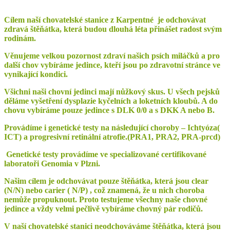
Cílem naší chovatelské stanice z Karpentné je odchovávat
zdravá štěňátka, která budou dlouhá léta přinášet radost svým
rodinám.
Věnujeme velkou pozornost zdraví našich psích miláčků a pro
další chov vybíráme jedince, kteří jsou po zdravotní stránce ve
vynikající kondici.
Všichni naši chovní jedinci mají nůžkový skus. U všech pejsků
děláme vyšetření dysplazie kyčelních a loketních kloubů. A do
chovu vybíráme pouze jedince s DLK 0/0 a s DKK A nebo B.
Provádíme i genetické testy na následující choroby – Ichtyóza(
ICT) a progresivní retinální atrofie.(PRA1, PRA2, PRA-prcd)
Genetické testy provádíme ve specializované certifikované
laboratoři Genomia v Plzni.
Našim cílem je odchovávat pouze štěňátka, která jsou clear
(N/N) nebo carier ( N/P) , což znamená, že u nich choroba
nemůže propuknout. Proto testujeme všechny naše chovné
jedince a vždy velmi pečlivě vybíráme chovný pár rodičů.
V naší chovatelské stanici neodchováváme štěňátka, která jsou