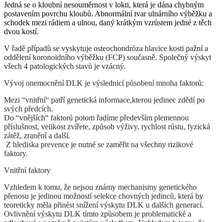
Jedná se o kloubní nesouměrnost v lokti, která je dána chybným
postavením povrchu kloubů. Abnormální tvar ulnárního výběžku a
schodek mezi rádiem a ulnou, daný krátkým vzrůstem jedné z těch
dvou kostí.
V řadě případů se vyskytuje osteochondróza hlavice kosti pažní a
oddělení koronoidního výběžku (FCP) současně. Společný výskyt
všech 4 patologických stavů je vzácný.
Vývoj onemocnění DLK je výslednicí působení mnoha faktorů:
Mezi “vnitřní“ patří genetická informace,kterou jedinec zdědí po
svých předcích.
Do “vnějších“ faktorů potom řadíme především plemennou
příslušnost, velikost zvířete, způsob výživy, rychlost růstu, fyzická
zátěž, zranění a další.
Z hlediska prevence je nutné se zaměřit na všechny rizikové
faktory.
Vnitřní faktory
Vzhledem k tomu, že nejsou známy mechanismy genetického
přenosu je jedinou možností selekce chovných jedinců, která by
teoreticky měla přinést snížení výskytu DLK u dalších generací.
Ovlivnění výskytu DLK tímto způsobem je problematické a