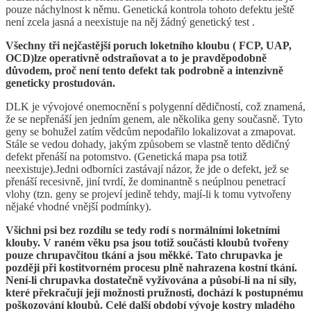
pouze náchylnost k němu. Genetická kontrola tohoto defektu ještě
není zcela jasná a neexistuje na něj žádný genetický test .
Všechny tři nejčastější poruch loketního kloubu ( FCP, UAP,
OCD)lze operativně odstraňovat a to je pravděpodobně
důvodem, proč není tento defekt tak podrobně a intenzivně
geneticky prostudován.
DLK je vývojové onemocnění s polygenní dědičností, což znamená,
že se nepřenáší jen jedním genem, ale několika geny současně. Tyto
geny se bohužel zatím vědcům nepodařilo lokalizovat a zmapovat.
Stále se vedou dohady, jakým způsobem se vlastně tento dědičný
defekt přenáší na potomstvo. (Genetická mapa psa totiž
neexistuje).Jedni odborníci zastávají názor, že jde o defekt, jež se
přenáší recesivně, jiní tvrdí, že dominantně s neúplnou penetrací
vlohy (tzn. geny se projeví jedině tehdy, mají-li k tomu vytvořeny
nějaké vhodné vnější podmínky).
Všichni psi bez rozdílu se tedy rodí s normálními loketními
klouby. V raném věku psa jsou totiž součásti kloubů tvořeny
pouze chrupavčitou tkání a jsou měkké. Tato chrupavka je
později při kostitvorném procesu plně nahrazena kostní tkání.
Není-li chrupavka dostatečně vyživována a působí-li na ni síly,
které překračují její možnosti pružnosti, dochází k postupnému
poškozování kloubů. Celé další období vývoje kostry mladého