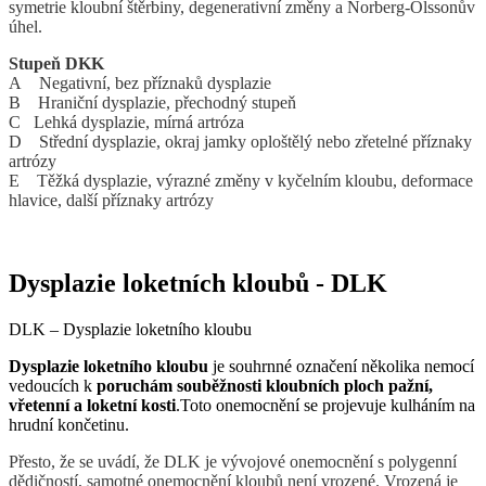
symetrie kloubní štěrbiny, degenerativní změny a Norberg-Olssonův
úhel.
Stupeň DKK
A Negativní, bez příznaků dysplazie
B Hraniční dysplazie, přechodný stupeň
C Lehká dysplazie, mírná artróza
D Střední dysplazie, okraj jamky oploštělý nebo zřetelné příznaky
artrózy
E Těžká dysplazie, výrazné změny v kyčelním kloubu, deformace
hlavice, další příznaky artrózy
Dysplazie loketních kloubů - DLK
DLK – Dysplazie loketního kloubu
Dysplazie loketního kloubu
je souhrnné označení několika nemocí
vedoucích k
poruchám souběžnosti kloubních ploch pažní,
vřetenní a loketní kosti
.Toto onemocnění se projevuje kulháním na
hrudní končetinu.
Přesto, že se uvádí, že DLK je vývojové onemocnění s polygenní
dědičností, samotné onemocnění kloubů není vrozené. Vrozená je