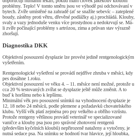
doporučují humánní lékaři, pokud mám člověk jakékoliv kloubní
problémy. Teplo! V tomto směru jsou ve výhodě psi odchovávaní v
bytech. Zvíře umístěné na zahradě (ať se snažíte sebevíc – zateplené
boudy, zástěny proti větru, dřevěné podlážky aj.) prochládá. Klouby,
svaly a vazy jednoduše venku více prostydnou a nedokrvují se. Má-
li zvíře počínající problémy s artrózou, zima a průvan stav výrazně
zhoršují.
Diagnostika DKK
Objektivní posouzení dysplazie lze provést jedině rentgenologickým
vyšetřením.
Rentgenologické vyšetření se provádí nejdříve zhruba v měsíci, kdy
pes dosáhne 1.roku.
Objektivní posouzení ve věku 4. – 11. měsíce není možné, protože u
cca 20 % testovaných zvířat se dysplazie ještě může změnit. A to
buď k horšímu nebo k lepšímu.
Minimální věk pro posouzení snímků na vyhodnocení dysplazie je
12, 18 nebo 24 měsíců, podle plemene a požadavků chovatelského
klubu. Vyšší věk platí zejména pro psy velkého a obřího vzrůstu.
Protože rentgeny většinou provádí veterinář ve specializované
vaničce a klouby psa jsou pro správné zhotovení rentgenů
(především kyčelních kloubů) nepřirozeně nataženy a vytočeny, je
nutná sedace psa. Na snímku se hodnotí tvar hlavice, její hloubka,