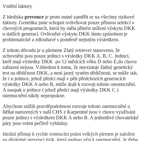
Vnitřní faktory
Z hlediska
prevence
je proto nutné zaměřit se na všechny rizikové
faktory. Genetiku jsme schopni ovlivňovat pouze přísnou selekcí v
chovných programech, která by měla přinést snížení výskytu DKK
u dalších generací. Ovlivnění výskytu DKK tímto způsobem je
problematické a zdlouhavé s poměrně nejistým výsledkem.
Z tohoto důvodu je u plemene Zlatý retriever stanoveno, že
uchovněni jsou pouze jedinci s výsledky DKK A, B, C. Jedinci,
kteří mají výsledky DKK po 12 měsících věku D nebo E,do chovu
zařazeni nejsou. Vzhledem k tomu, že neexistuje žádný genetický
test na dědičnost DKK, a není jasný systém dědičnosti, se může stát,
že i u jedince, jehož předci mají v pěti předchozích generacích
výsledky DKK A nebo B, může dojít k rozvoji tohoto onemocnění.
A naopak u jedince ( jehož předci mají výsledky DKK C )
onemocnění nikdy nepropukne.
Abychom snížili pravděpodobnost rozvoje tohoto onemocnění u
štěňat narozených v naší CHS z Karpentné jsou v chovu využíváni
pouze jedinci s výsledkem DKK A nebo B. A jednotlivé chovatelské
páry jsou velmi pečlivě vybírány.
Ideální přístup k rychle rostoucím psům velkých plemen je založen
na důsledné prevenci rizik, která mohou vést k onemocnění. Je třeba