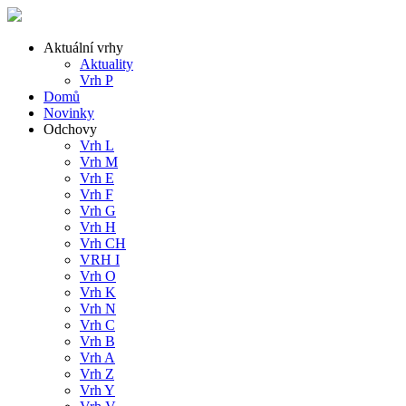
Aktuální vrhy
Aktuality
Vrh P
Domů
Novinky
Odchovy
Vrh L
Vrh M
Vrh E
Vrh F
Vrh G
Vrh H
Vrh CH
VRH I
Vrh O
Vrh K
Vrh N
Vrh C
Vrh B
Vrh A
Vrh Z
Vrh Y