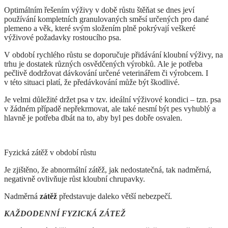
Optimálním řešením výživy v době růstu štěňat se dnes jeví
používání kompletních granulovaných směsí určených pro dané
plemeno a věk, které svým složením plně pokrývají veškeré
výživové požadavky rostoucího psa.
V období rychlého růstu se doporučuje přidávání kloubní výživy, na
trhu je dostatek různých osvědčených výrobků. Ale je potřeba
pečlivě dodržovat dávkování určené veterinářem či výrobcem. I
v této situaci platí, že předávkování může být škodlivé.
Je velmi důležité držet psa v tzv. ideální výživové kondici – tzn. psa
v žádném případě nepřekrmovat, ale také nesmí být pes vyhublý a
hlavně je potřeba dbát na to, aby byl pes dobře osvalen.
Fyzická zátěž v období růstu
Je zjištěno, že abnormální zátěž, jak nedostatečná, tak nadměrná,
negativně ovlivňuje růst kloubní chrupavky.
Nadměrná
zátěž
představuje daleko větší nebezpečí.
KAŽDODENNÍ FYZICKÁ ZÁTEŽ