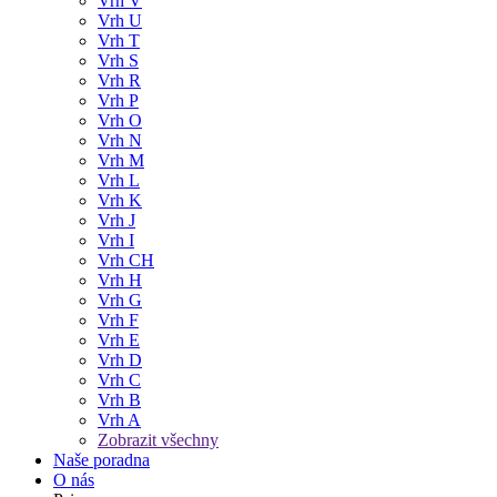
Vrh V
Vrh U
Vrh T
Vrh S
Vrh R
Vrh P
Vrh O
Vrh N
Vrh M
Vrh L
Vrh K
Vrh J
Vrh I
Vrh CH
Vrh H
Vrh G
Vrh F
Vrh E
Vrh D
Vrh C
Vrh B
Vrh A
Zobrazit všechny
Naše poradna
O nás