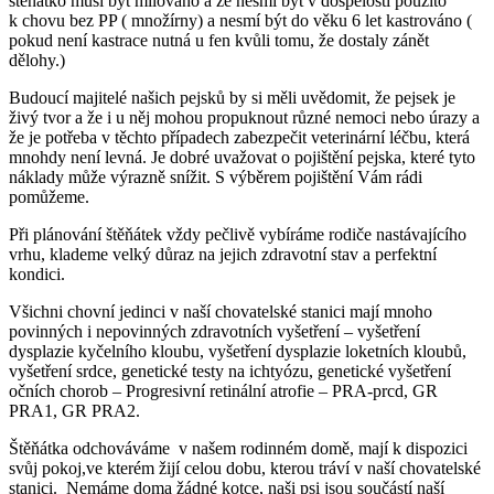
štěňátko musí být milováno a že nesmí být v dospělosti použito
k chovu bez PP ( množírny) a nesmí být do věku 6 let kastrováno (
pokud není kastrace nutná u fen kvůli tomu, že dostaly zánět
dělohy.)
Budoucí majitelé našich pejsků by si měli uvědomit, že pejsek je
živý tvor a že i u něj mohou propuknout různé nemoci nebo úrazy a
že je potřeba v těchto případech zabezpečit veterinární léčbu, která
mnohdy není levná. Je dobré uvažovat o pojištění pejska, které tyto
náklady může výrazně snížit. S výběrem pojištění Vám rádi
pomůžeme.
Při plánování štěňátek vždy pečlivě vybíráme rodiče nastávajícího
vrhu, klademe velký důraz na jejich zdravotní stav a perfektní
kondici.
Všichni chovní jedinci v naší chovatelské stanici mají mnoho
povinných i nepovinných zdravotních vyšetření – vyšetření
dysplazie kyčelního kloubu, vyšetření dysplazie loketních kloubů,
vyšetření srdce, genetické testy na ichtyózu, genetické vyšetření
očních chorob – Progresivní retinální atrofie – PRA-prcd, GR
PRA1, GR PRA2.
Štěňátka odchováváme v našem rodinném domě, mají k dispozici
svůj pokoj,ve kterém žijí celou dobu, kterou tráví v naší chovatelské
stanici. Nemáme doma žádné kotce, naši psi jsou součástí naší