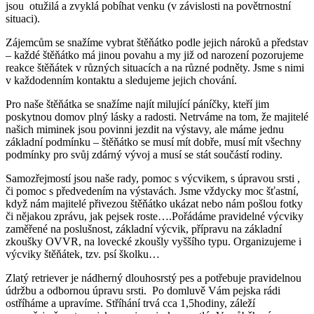
jsou otužilá a zvyklá pobíhat venku (v závislosti na povětrnostní
situaci).
Zájemcům se snažíme vybrat štěňátko podle jejich nároků a představ
– každé štěňátko má jinou povahu a my již od narození pozorujeme
reakce štěňátek v různých situacích a na různé podněty. Jsme s nimi
v každodenním kontaktu a sledujeme jejich chování.
Pro naše štěňátka se snažíme najít milující páníčky, kteří jim
poskytnou domov plný lásky a radosti. Netrváme na tom, že majitelé
našich miminek jsou povinni jezdit na výstavy, ale máme jednu
základní podmínku – štěňátko se musí mít dobře, musí mít všechny
podmínky pro svůj zdárný vývoj a musí se stát součástí rodiny.
Samozřejmostí jsou naše rady, pomoc s výcvikem, s úpravou srsti ,
či pomoc s předvedením na výstavách. Jsme vždycky moc šťastní,
když nám majitelé přivezou štěňátko ukázat nebo nám pošlou fotky
či nějakou zprávu, jak pejsek roste….Pořádáme pravidelné výcviky
zaměřené na poslušnost, základní výcvik, přípravu na základní
zkoušky OVVR, na lovecké zkoušly vyššího typu. Organizujeme i
výcviky štěňátek, tzv. psí školku…
Zlatý retriever je nádherný dlouhosrstý pes a potřebuje pravidelnou
údržbu a odbornou úpravu srsti. Po domluvě Vám pejska rádi
ostříháme a upravíme. Stříhání trvá cca 1,5hodiny, záleží