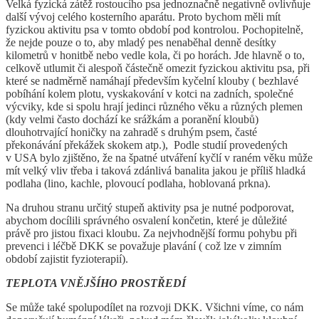
Velká fyzická zátěž rostoucího psa jednoznačně negativně ovlivňuje
další vývoj celého kosterního aparátu. Proto bychom měli mít
fyzickou aktivitu psa v tomto období pod kontrolou. Pochopitelně,
že nejde pouze o to, aby mladý pes nenaběhal denně desítky
kilometrů v honitbě nebo vedle kola, či po horách. Jde hlavně o to,
celkově utlumit či alespoň částečně omezit fyzickou aktivitu psa, při
které se nadměrně namáhají především kyčelní klouby ( bezhlavé
pobíhání kolem plotu, vyskakování v kotci na zadních, společné
výcviky, kde si spolu hrají jedinci různého věku a různých plemen
(kdy velmi často dochází ke srážkám a poranění kloubů)
dlouhotrvající honičky na zahradě s druhým psem, časté
překonávání překážek skokem atp.), Podle studií provedených
v USA bylo zjištěno, že na špatné utváření kyčlí v raném věku může
mít velký vliv třeba i taková zdánlivá banalita jakou je příliš hladká
podlaha (lino, kachle, plovoucí podlaha, hoblovaná prkna).
Na druhou stranu určitý stupeň aktivity psa je nutné podporovat,
abychom docílili správného osvalení končetin, které je důležité
právě pro jistou fixaci kloubu. Za nejvhodnější formu pohybu při
prevenci i léčbě DKK se považuje plavání ( což lze v zimním
období zajistit fyzioterapií).
TEPLOTA VNĚJŠÍHO PROSTŘEDÍ
Se může také spolupodílet na rozvoji DKK. Všichni víme, co nám