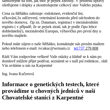
samozřejmě na tom, jak moc je pejsek zarostlý. V průběhu úpravy
ošetřujeme i drápky a zkontrolujeme celkový stav Vašeho pejska.
Cena za štěňátko zahrnuje: rodokmen, evidenční list,
očkování,3x odčervení, veterinární kontrolu před odchodem do
nového domova, čip zn. Datamars, registraci v mezinárodním
registru ( v případě, že se pejsek ztratí, tak je podle čipu lehce
dohledatelný), mezinárodní Europas, výbavičku pro první dny u
nového majitele.
Pokud máte zájem o naše štěňátko, kontaktujte nás prosím mailem
nebo telefonem e-mail: ivcakuc@seznam.cz
tel:737
279 808
Rádi Vám zodpovíme veškeré Vaše otázky a klidně se k nám po
domluvě můžete přijet podívat, seznámit se s naší psí rodinkou , rádi
Vás uvítáme u nás na Karpentné
Ing. Ivana Kučerová
Informace o genetických testech, které
provádíme u chovných jedniců v naší
Chovatelské stanici z Karpentné