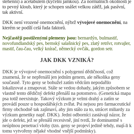
stehenní) a acetabulem (kyčelní jamkou). Za normálních okolností je
to pevný kloub, který je schopen snášet velkou zátěž, jak pasívní,
tak aktivní.
DKK není vrozené onemocnění, nýbrž
vývojové onemocnění
, na
kterém se podílí celá řada faktorů.
Nejčastěji postiženými plemeny jsou:
bernardýn, bulmastif,
novofundlandský pes, bernský salašnický pes, zlatý retrívr, rotvajler,
mastif, čau-čau, velký knírač, německý ovčák, gordon setr.
JAK DKK VZNIKÁ?
DKK je vývojové onemocnění s polygenní dědičností, což
znamená, že se nepřenáší jen jedním genem, ale několika geny
současně. Tyto geny se bohužel zatím vědcům nepodařilo
lokalizovat a zmapovat. Stále se vedou dohady, jakým způsobem se
vlastně tento dědičný defekt přenáší na potomstvo. (Genetická mapa
psa totiž neexistuje. Takový výzkum je velmi drahý a zatím se
provádí pouze u hospodářských zvířat. Psi nejsou pro farmaceutické
firmy obchodně tak zajímaví, aby jim stálo za to, utrácet miliardy za
výzkum genetiky např. DKK). Jedni odborníci zastávají názor, že
jde o defekt, jež se přenáší recesivně, jiní tvrdí, že dominantně s
neúplnou penetrací vlohy (tzn. geny se projeví jedině tehdy, mají-li k
tomu vytvořeny nějaké vhodné vnější podmínky).