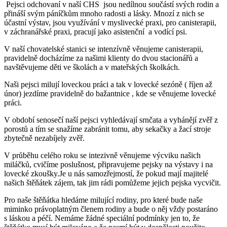
Pejsci odchovaní v naší CHS jsou nedílnou součástí svých rodin a
přináší svým páníčkům mnoho radosti a lásky. Mnozí z nich se
účastní výstav, jsou využívání v myslivecké praxi, pro canisterapii,
v záchranářské praxi, pracují jako asistenční a vodící psi.
V naší chovatelské stanici se intenzívně věnujeme canisterapii,
pravidelně docházíme za našimi klienty do dvou stacionářů a
navštěvujeme děti ve školách a v mateřských školkách.
Naši pejsci milují loveckou práci a tak v lovecké sezóně ( říjen až
únor) jezdíme pravidelně do bažantnice , kde se věnujeme lovecké
práci.
V období senosečí naší pejsci vyhledávají srnčata a vyhánějí zvěř z
porostů a tím se snažíme zabránit tomu, aby sekačky a žací stroje
zbytečně nezabíjely zvěř.
V průběhu celého roku se intezivně věnujeme výcviku našich
miláčků, cvičíme poslušnost, připravujeme pejsky na výstavy i na
lovecké zkoušky.Je u nás samozřejmostí, že pokud mají majitelé
našich štěňátek zájem, tak jim rádi pomůžeme jejich pejska vycvičit.
Pro naše štěňátka hledáme milující rodiny, pro které bude naše
miminko právoplatným členem rodiny a bude o něj vždy postaráno
s láskou a péčí. Nemáme žádné speciální podmínky jen to, že