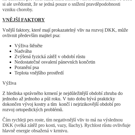
si ale uvědomit, že se jedná pouze o snížení pravděpodobnosti
vzniku choroby.
VNĚJŠÍ FAKTORY
Vnější faktory, které mají prokazatelný vliv na rozvoj DKK, může
ovlivnit především majitel psa:
Výživa štěněte
Nadváha
Zvýšená fyzická zátěž v období růstu
Nedostatečné osvalení pánevních končetin
Poranění psa
Teplota vnějšího prostředí
Výživa
Z hlediska správného krmení je nejdůležitější období zhruba do
jednoho až jednoho a půl roku. V tuto dobu bývá prakticky
dokončen vývoj kostry a tím končí i nejrizikovější období pro
rozvoj ortopedických problémů.
Čím rychleji pes roste, tím negativnější vliv to má na výslednou
DKK (velká zátěž pro kosti, vazy, šlachy). Rychlost růstu ovlivňuje
hlavně energie obsažená v krmivu.