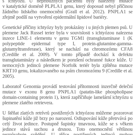
s ichtyózu. U nepříbuzných pacientů byly nalezeny mutace
v katalytické doméně PLPLA1 genu, který doposud nebyl příčinou
žádného lidského onemocnění (Grall et al. 2012). PNPLA1 se
zřejmě podílí na vytvoření epidermální lipidové bariéry.
Genetické příčiny ichtyózy byly prokázány i u jiných plemen psů. U
plemene Jack Russel terier byla v souvislosti s ichtyózou nalezena
inzece LINE-1 elementu v genu TGM1 (transglutaminase 1 (K
polypeptide epidermal type I, protein-glutamine-gamma-
glutamyltransferase), který se nachází na chromozómu CFA8
(Credille et al. 2009). V tomto případě dochází k defektu
transglutaminázy a následkem je porušení ochranné fukce kůže. U
nemocných jedinců plemene Norfolk teriér byla zjištěna mutace
KRT10 genu, lokalizovaného na psím chromozómu 9 (Credille et al.
2005).
Laboratoř Genomia provádí testování přítomnosti inzerčně deleční
mutace v exonu 8 genu PNPLA1 (patatin-like phospholipase
domain-containing protein 1), která zapříčiňuje lamelární ichtyózu u
plemene zlatého retrievera.
U štěňat zlatých retrívrů postižených ichtyózou můžeme pozorovat
šupinatění kůže již brzy po narození. Odlupování kůže přetrvává po
celý život jedince. Postupně šupinky tmavnou, kůže se s věkem
jedince stává suchou a drsnou. Toto onemocnění většinou
nezpůsobuje svědění. U těžce postižených jedinců mohou