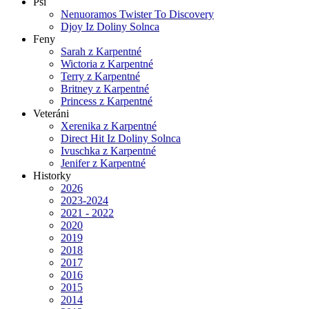
Psi
Nenuoramos Twister To Discovery
Djoy Iz Doliny Solnca
Feny
Sarah z Karpentné
Wictoria z Karpentné
Terry z Karpentné
Britney z Karpentné
Princess z Karpentné
Veteráni
Xerenika z Karpentné
Direct Hit Iz Doliny Solnca
Ivuschka z Karpentné
Jenifer z Karpentné
Historky
2026
2023-2024
2021 - 2022
2020
2019
2018
2017
2016
2015
2014