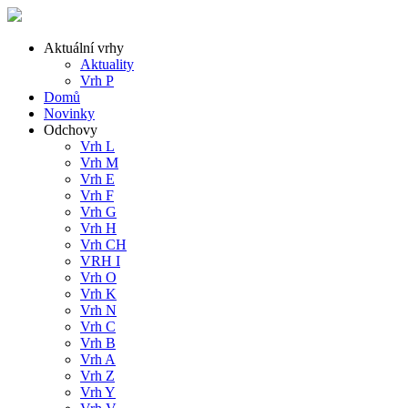
Aktuální vrhy
Aktuality
Vrh P
Domů
Novinky
Odchovy
Vrh L
Vrh M
Vrh E
Vrh F
Vrh G
Vrh H
Vrh CH
VRH I
Vrh O
Vrh K
Vrh N
Vrh C
Vrh B
Vrh A
Vrh Z
Vrh Y