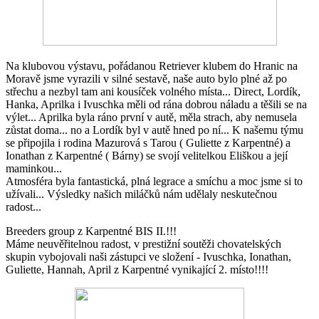
Na klubovou výstavu, pořádanou Retriever klubem do Hranic na
Moravě jsme vyrazili v silné sestavě, naše auto bylo plné až po
střechu a nezbyl tam ani kousíček volného místa... Direct, Lordík,
Hanka, Aprilka i Ivuschka měli od rána dobrou náladu a těšili se na
výlet... Aprilka byla ráno první v autě, měla strach, aby nemusela
zůstat doma... no a Lordík byl v autě hned po ní... K našemu týmu
se připojila i rodina Mazurová s Tarou ( Guliette z Karpentné) a
Ionathan z Karpentné ( Bárny) se svojí velitelkou Eliškou a její
maminkou...
Atmosféra byla fantastická, plná legrace a smíchu a moc jsme si to
užívali... Výsledky našich miláčků nám udělaly neskutečnou
radost...
Breeders group z Karpentné BIS II.!!!
Máme neuvěřitelnou radost, v prestižní soutěži chovatelských
skupin vybojovali naši zástupci ve složení - Ivuschka, Ionathan,
Guliette, Hannah, April z Karpentné vynikající 2. místo!!!!