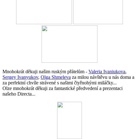
Mnohokrát děkuji našim ruským přátelům -
Valeria Ivaniukova
,
Sergey Ivanyukov
,
Olga Shmeleva
za milou návštěvu u nás doma a
za perfektní chvíle strávené s našimi čtyřnohými miláčky...
Olze mnohokrát děkuji za fantastické předvedení a prezentaci
našeho Directa...