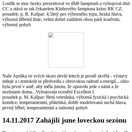
Lordík se moc hezky prezentoval ve třídě šampionů a vybojoval titul
CC a stává se tak čekatelem Klubového šampiona krásy RK CZ.
posudek: p. R. Kašpar: 4,5letý pes výborného typu, hezká hlava,
výborná hřbetní linie, velmi dobré zaúhlení obou párů končetin,
výborný pohyb
Naše Aprilka ve svých skoro devíti letech je prostě skvělá - výstavy
miluje a i tentokrát se předvedla s obrovskou radostí a energií....ráno
byla první v autě, aby měla jistotu, že opravdu jede s námi a že
nezůstane doma...Vybojovala ocenění Excellent I.
posudek p. M. Kašpar: 9letá veteránka, výborná fyzická i psychická
kondice, temperamentní, přátelská, dobře modelovaná suchá hlava,
pevný hřbet, temperamentní a radostný pohyb
14.11.2017 Zahájili jsme loveckou sezónu