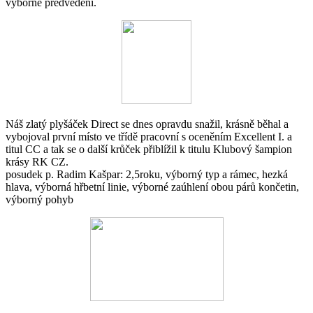
výborné předvedení.
Náš zlatý plyšáček Direct se dnes opravdu snažil, krásně běhal a
vybojoval první místo ve třídě pracovní s oceněním Excellent I. a
titul CC a tak se o další krůček přiblížil k titulu Klubový šampion
krásy RK CZ.
posudek p. Radim Kašpar: 2,5roku, výborný typ a rámec, hezká
hlava, výborná hřbetní linie, výborné zaúhlení obou párů končetin,
výborný pohyb