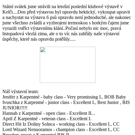
Státní svátek jsme strávili na letošní poslední klubové výstavě v
Kelči....Den před výstavou byl opravdu hektický, vykoupat upravit
a nachystat na výstavu 6 psů opravdu není jednoduché, ale nakonec
jsme všechno zvládli a vyzbrojeni termoskou s horkým čajem jsme
vyrazili vstříct výstavnímu klání..Počasí nebylo nic moc, pravá
listopadová vlezlá zima, ale o to víc nás zahřály naše výstavní
úspěchy, které nás opravdu potěšily.....
Náš výstavní team:
Jenifer z Karpentné - baby class - Very promissing I., BOB Baby
Ivuschka z Karpentné - junior class - Excellent I., Best Junior , BIS
JUNIOR!!!!!
Hannah z Karpentné - open class - Excellent II...
April Z Karpentné - veteran class - Excellent I.
Direct Hit Iz Doliny Solnca - working class - Excellent I., CC
Lord Wizard Nenuoramos - champion class - Excellent I., CC
Breeders group z Karpentné BIS II.