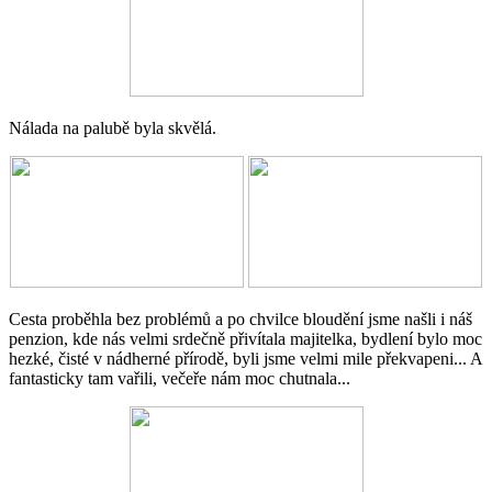
Nálada na palubě byla skvělá.
Cesta proběhla bez problémů a po chvilce bloudění jsme našli i náš
penzion, kde nás velmi srdečně přivítala majitelka, bydlení bylo moc
hezké, čisté v nádherné přírodě, byli jsme velmi mile překvapeni... A
fantasticky tam vařili, večeře nám moc chutnala...