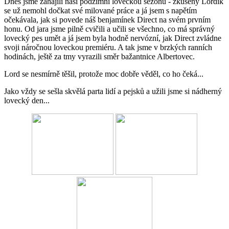
Dnes jsme zahájili naši podzimní loveckou sezónu - zkušený Lordík
se už nemohl dočkat své milované práce a já jsem s napětím
očekávala, jak si povede náš benjamínek Direct na svém prvním
honu. Od jara jsme pilně cvičili a učili se všechno, co má správný
lovecký pes umět a já jsem byla hodně nervózní, jak Direct zvládne
svoji náročnou loveckou premiéru. A tak jsme v brzkých ranních
hodinách, ještě za tmy vyrazili směr bažantnice Albertovec.
Lord se nesmírně těšil, protože moc dobře věděl, co ho čeká...
Jako vždy se sešla skvělá parta lidí a pejsků a užili jsme si nádherný
lovecký den...