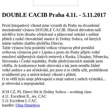
DOUBLE CACIB Praha 4.11. - 5.11.2017
První listopadový víkend jsme vyrazili do Prahy na dvoudenní
mezinárodní výstavu DOUBLE CACIB. Hlavní důvodem naší
návštěvy bylo dlouho očekávané a plánované setkání s našimi
přáteli z ruské chovatelské stanice Iz Doliny Solnca, od kterých
máme našeho zlatého plyšáčka Directa.
Tahle výstava byla poslední velkou výstavou před prestižní
světovou výstavou psů v Lipsku a proto do Prahy přijelo velké
množství nádherných zlatých retrievrů z Ruska, Ukrajiny, Německa,
Slovenska i České republiky. Podle předvýstavních statistik jsem
věděla, že konkurence bude obrovská a tak jsem neměla žádné
velké ambice a ani očekávání, jen jsem si to chtěla užít, prohlédnout
si nádherné psy a strávit krásný víkend s přáteli.
O to větší bylo moje překvapení a moje radost z našich výsledků...
je obrovská a nepopsatelná.
JCH CZ, PL Direct Hit Iz Doliny Solnca – working class
4.11. Excellent II., res. CAC
5.11 Excellent I. CAC
handler:
Olga Shmeleva