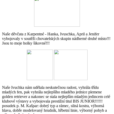
Naše děvčata z Karpentné - Hanka, Ivuschka, April a Jenifer
vybojovaly v soutěži chovatelských skupin nádherné druhé místo!!!
Jsou to moje holky šikovné!!!
Naše Ivuchka nám udělala neskutečnou radost, vyhrála třídu
mladých fen, pak vyhrála nejlepšího mladého jednice plemene
golden retriever a nakonec se stala nejlepším mladým jedincem celé
klubové výstavy a vybojovala prestižní titul BIS JUNIOR!!!!!!
posudek p. M. Kašpar: dobrý typ a rámec, silná kostra, výborná
hlava, dobře modelovaný hrudník, hřbetní linie, výborný pohyb a