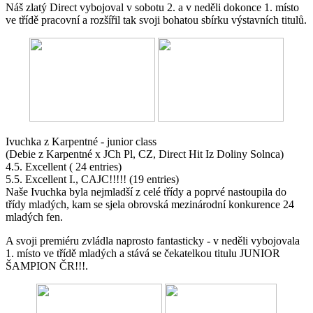
Náš zlatý Direct vybojoval v sobotu 2. a v neděli dokonce 1. místo
ve třídě pracovní a rozšířil tak svoji bohatou sbírku výstavních titulů.
Ivuchka z Karpentné - junior class
(Debie z Karpentné x JCh Pl, CZ, Direct Hit Iz Doliny Solnca)
4.5. Excellent ( 24 entries)
5.5. Excellent I., CAJC!!!!! (19 entries)
Naše Ivuchka byla nejmladší z celé třídy a poprvé nastoupila do
třídy mladých, kam se sjela obrovská mezinárodní konkurence 24
mladých fen.
A svoji premiéru zvládla naprosto fantasticky - v neděli vybojovala
1. místo ve třídě mladých a stává se čekatelkou titulu JUNIOR
ŠAMPION ČR!!!.