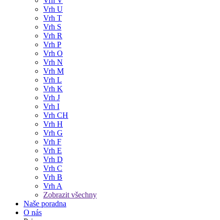
Vrh V
Vrh U
Vrh T
Vrh S
Vrh R
Vrh P
Vrh O
Vrh N
Vrh M
Vrh L
Vrh K
Vrh J
Vrh I
Vrh CH
Vrh H
Vrh G
Vrh F
Vrh E
Vrh D
Vrh C
Vrh B
Vrh A
Zobrazit všechny
Naše poradna
O nás