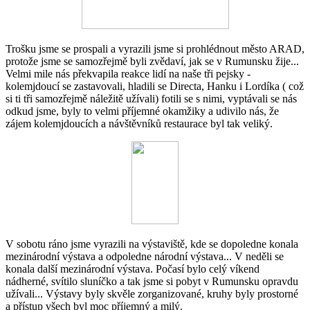
Trošku jsme se prospali a vyrazili jsme si prohlédnout město ARAD,
protože jsme se samozřejmě byli zvědaví, jak se v Rumunsku žije...
Velmi mile nás překvapila reakce lidí na naše tři pejsky -
kolemjdoucí se zastavovali, hladili se Directa, Hanku i Lordíka ( což
si ti tři samozřejmě náležitě užívali) fotili se s nimi, vyptávali se nás
odkud jsme, byly to velmi příjemné okamžiky a udivilo nás, že
zájem kolemjdoucích a návštěvníků restaurace byl tak veliký.
V sobotu ráno jsme vyrazili na výstaviště, kde se dopoledne konala
mezinárodní výstava a odpoledne národní výstava... V neděli se
konala další mezinárodní výstava. Počasí bylo celý víkend
nádherné, svítilo sluníčko a tak jsme si pobyt v Rumunsku opravdu
užívali... Výstavy byly skvěle zorganizované, kruhy byly prostorné
a přístup všech byl moc příjemný a milý.