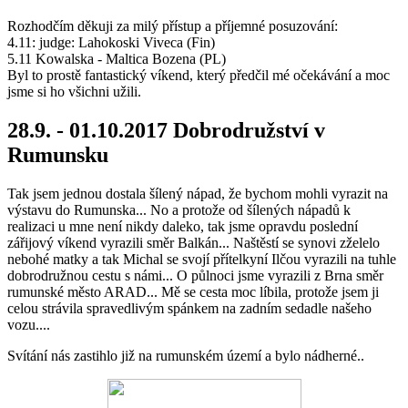
Rozhodčím děkuji za milý přístup a příjemné posuzování:
4.11: judge: Lahokoski Viveca (Fin)
5.11 Kowalska - Maltica Bozena (PL)
Byl to prostě fantastický víkend, který předčil mé očekávání a moc
jsme si ho všichni užili.
28.9. - 01.10.2017 Dobrodružství v
Rumunsku
Tak jsem jednou dostala šílený nápad, že bychom mohli vyrazit na
výstavu do Rumunska... No a protože od šílených nápadů k
realizaci u mne není nikdy daleko, tak jsme opravdu poslední
zářijový víkend vyrazili směr Balkán... Naštěstí se synovi zželelo
nebohé matky a tak Michal se svojí přítelkyní Ilčou vyrazili na tuhle
dobrodružnou cestu s námi... O půlnoci jsme vyrazili z Brna směr
rumunské město ARAD... Mě se cesta moc líbila, protože jsem ji
celou strávila spravedlivým spánkem na zadním sedadle našeho
vozu....
Svítání nás zastihlo již na rumunském území a bylo nádherné..