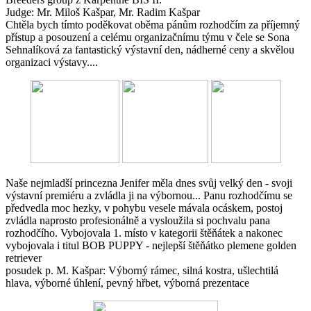
Judge: Mr. Miloš Kašpar, Mr. Radim Kašpar
Chtěla bych tímto poděkovat oběma pánům rozhodčím za příjemný
přístup a posouzení a celému organizačnímu týmu v čele se Sona
Sehnalíková za fantastický výstavní den, nádherné ceny a skvělou
organizaci výstavy....
Naše nejmladší princezna Jenifer měla dnes svůj velký den - svoji
výstavní premiéru a zvládla ji na výbornou... Panu rozhodčímu se
předvedla moc hezky, v pohybu vesele mávala ocáskem, postoj
zvládla naprosto profesionálně a vysloužila si pochvalu pana
rozhodčího. Vybojovala 1. místo v kategorii štěňátek a nakonec
vybojovala i titul BOB PUPPY - nejlepší štěňátko plemene golden
retriever
posudek p. M. Kašpar: Výborný rámec, silná kostra, ušlechtilá
hlava, výborné úhlení, pevný hřbet, výborná prezentace