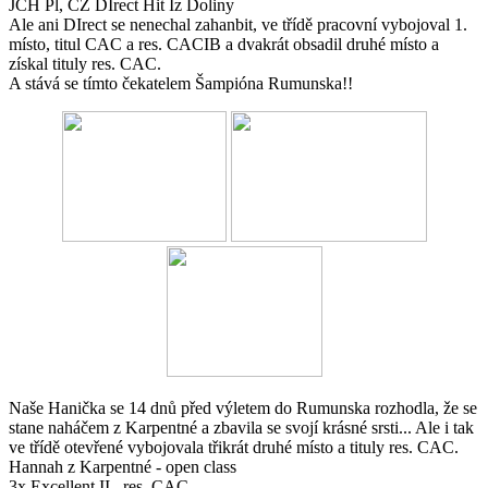
JCH Pl, CZ DIrect Hit Iz Doliny
Ale ani DIrect se nenechal zahanbit, ve třídě pracovní vybojoval 1.
místo, titul CAC a res. CACIB a dvakrát obsadil druhé místo a
získal tituly res. CAC.
A stává se tímto čekatelem Šampióna Rumunska!!
Naše Hanička se 14 dnů před výletem do Rumunska rozhodla, že se
stane naháčem z Karpentné a zbavila se svojí krásné srsti... Ale i tak
ve třídě otevřené vybojovala třikrát druhé místo a tituly res. CAC.
Hannah z Karpentné - open class
3x Excellent II., res. CAC