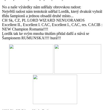
No a naše výsledky nám udělaly obrovskou radost:
Největší radost nám tentokrát udělal Lordík, který dvakrát vyhrál
třídu šampionů a jednou obsadil druhé místo...
CH Sk, CZ, PL LORD WIZARD NENUORAMOS
Excellent II., Excellent I. CAC, Excellent I., CAC, res. CACIB :
NEW Champion Romania!!!!
Lordík tak ke svým mnoha titulům přidal další a stává se
Šampionem RUMUNSKA!!!! hurá!!!