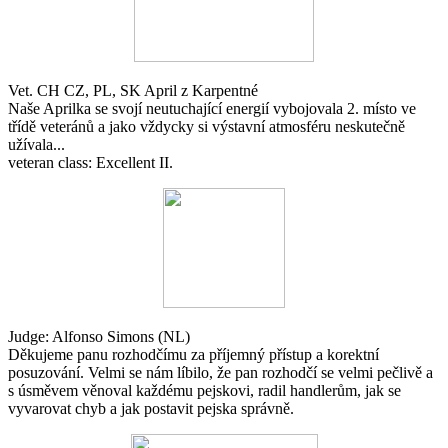
Vet. CH CZ, PL, SK April z Karpentné
Naše Aprilka se svojí neutuchající energií vybojovala 2. místo ve
třídě veteránů a jako vždycky si výstavní atmosféru neskutečně
užívala...
veteran class: Excellent II.
Judge: Alfonso Simons (NL)
Děkujeme panu rozhodčímu za příjemný přístup a korektní
posuzování. Velmi se nám líbilo, že pan rozhodčí se velmi pečlivě a
s úsměvem věnoval každému pejskovi, radil handlerům, jak se
vyvarovat chyb a jak postavit pejska správně.