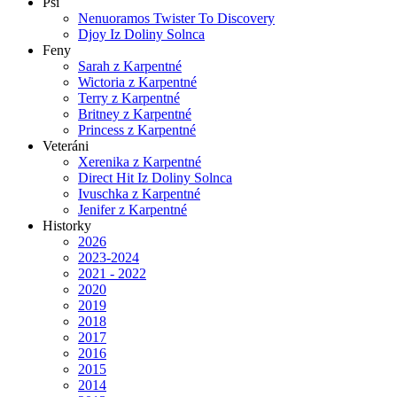
Psi
Nenuoramos Twister To Discovery
Djoy Iz Doliny Solnca
Feny
Sarah z Karpentné
Wictoria z Karpentné
Terry z Karpentné
Britney z Karpentné
Princess z Karpentné
Veteráni
Xerenika z Karpentné
Direct Hit Iz Doliny Solnca
Ivuschka z Karpentné
Jenifer z Karpentné
Historky
2026
2023-2024
2021 - 2022
2020
2019
2018
2017
2016
2015
2014