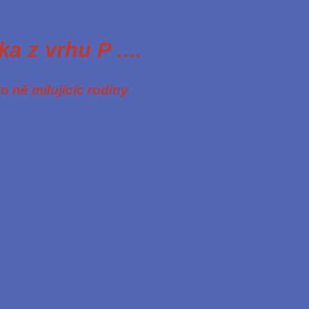
a z vrhu P ....
 ně milujícíc rodiny